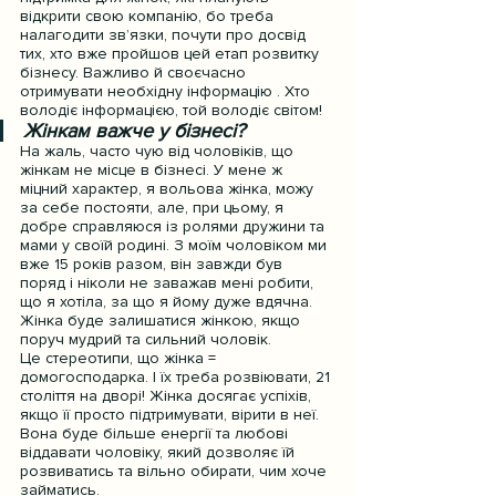
відкрити свою компанію, бо треба 
налагодити зв’язки, почути про досвід 
тих, хто вже пройшов цей етап розвитку 
бізнесу. Важливо й своєчасно 
отримувати необхідну інформацію . Хто 
володіє інформацією, той володіє світом!
Жінкам важче у бізнесі?
На жаль, часто чую від чоловіків, що 
жінкам не місце в бізнесі. У мене ж 
міцний характер, я вольова жінка, можу 
за себе постояти, але, при цьому, я 
добре справляюся із ролями дружини та 
мами у своїй родині. З моїм чоловіком ми 
вже 15 років разом, він завжди був 
поряд і ніколи не заважав мені робити, 
що я хотіла, за що я йому дуже вдячна. 
Жінка буде залишатися жінкою, якщо 
поруч мудрий та сильний чоловік.
Це стереотипи, що жінка = 
домогосподарка. І їх треба розвіювати, 21 
століття на дворі! Жінка досягає успіхів, 
якщо її просто підтримувати, вірити в неї. 
Вона буде більше енергії та любові 
віддавати чоловіку, який дозволяє їй 
розвиватись та вільно обирати, чим хоче 
займатись.