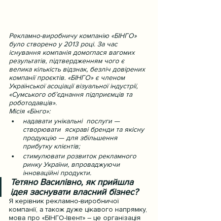
Рекламно-виробничу компанію «БІНГО» 
було створено у 2013 році. За час 
існування компанія домоглася вагомих 
результатів, підтвердженням чого є 
велика кількість відзнак, безліч довірених 
компанії проєктів. «БІНГО» є членом 
Української асоціації візуальної індустрії, 
«Сумського об’єднання підприємців та 
роботодавців».
Місія «Бінго»:
надавати унікальні  послуги — 
створювати  яскраві бренди та якісну 
продукцію — для збільшення 
прибутку клієнтів;
стимулювати розвиток рекламного 
ринку України, впроваджуючи 
інноваційні продукти.
Тетяно Василівно, як прийшла 
ідея заснувати власний бізнес?
Я керівник рекламно-виробничої 
компанії, а також дуже цікавого напрямку, 
мова про «БІНГО-Івент» – це організація 