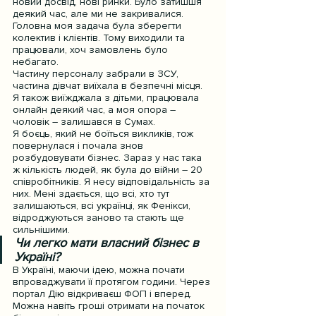
новий досвід, нові ринки. Було затишшя 
деякий час, але ми не закривалися. 
Головна моя задача була зберегти 
колектив і клієнтів. Тому виходили та 
працювали, хоч замовлень було 
небагато.
Частину персоналу забрали в ЗСУ, 
частина дівчат виїхала в безпечні місця. 
Я також виїжджала з дітьми, працювала 
онлайн деякий час, а моя опора – 
чоловік – залишався в Сумах.
Я боєць, який не боїться викликів, тож 
повернулася і почала знов 
розбудовувати бізнес. Зараз у нас така 
ж кількість людей, як була до війни – 20 
співробітників. Я несу відповідальність за 
них. Мені здається, що всі, хто тут 
залишаються, всі українці, як Фенікси, 
відроджуються заново та стають ще 
сильнішими.
Чи легко мати власний бізнес в 
Україні?
В Україні, маючи ідею, можна почати 
впроваджувати її протягом години. Через 
портал Дію відкриваєш ФОП і вперед. 
Можна навіть гроші отримати на початок 