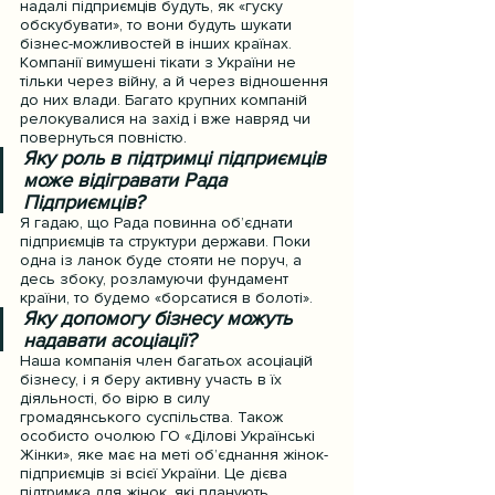
надалі підприємців будуть, як «гуску 
обскубувати», то вони будуть шукати 
бізнес-можливостей в інших країнах. 
Компанії вимушені тікати з України не 
тільки через війну, а й через відношення 
до них влади. Багато крупних компаній 
релокувалися на захід і вже навряд чи 
повернуться повністю.
Яку роль в підтримці підприємців 
може відігравати Рада 
Підприємців?
Я гадаю, що Рада повинна об’єднати 
підприємців та структури держави. Поки 
одна із ланок буде стояти не поруч, а 
десь збоку, розламуючи фундамент 
країни, то будемо «борсатися в болоті».
Яку допомогу бізнесу можуть 
надавати асоціації?
Наша компанія член багатьох асоціацій 
бізнесу, і я беру активну участь в їх 
діяльності, бо вірю в силу 
громадянського суспільства. Також 
особисто очолюю ГО «Ділові Українські 
Жінки», яке має на меті об’єднання жінок-
підприємців зі всієї України. Це дієва 
підтримка для жінок, які планують 