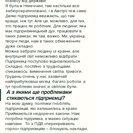
бізнесу від держави.
Я була в Німеччині, там настільки все 
забюрократизовано, і в Австрії теж саме. 
Деякі підприємці вважають, що там 
краще, ніж тут. Але це, можливо, для тих, 
хто працює як робітник. Для людини, яка 
має підприємницький дух, працювати в 
таких рамках, як там, важко. Ми, українці, 
творчі люди, нам в таких обмеженнях 
дуже складно.
Можна забрати людину із країни, але 
внутрішній світ неможливо відібрати. 
Підприємці поступово відновлюються. 
Складно, постійно з труднощами 
стикаємось: вимкнення світла, тривоги… 
Грудень-січень у нас зазвичай 
найприбутковіші місяці, багато роботи, а 
тут проблеми значні зі світлом були…
А з якими ще проблемами 
стикаються підприємці?
На мою думку, політики гноблять 
підприємців, які залишились в країні. 
Приймаються недоречні закони. Нам 
потрібна підтримка, а маємо ситуацію 
навпаки.  То з ПДВ «перекривають 
горло» підприємцям – блокують накладні, 