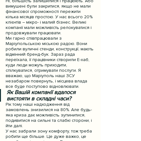
Ні, більшість залишилися і працюють. Або 
вимушені були закритися, якщо не мали 
фінансової спроможності пережити 
кілька місяців простою. У нас всього 20% 
клієнтів – мікро- і малий бізнес. Великі 
компанії мали можливість релокуватися і 
продовжували працювати.
Ми гарно співпрацювали з 
Маріупольською міською радою. Вони 
робили вуличні стенди, конструкції, мають 
відмінний бренд-бук. Зараз рада 
переїхала, її працівники створили Е-хаб, 
куди люди можуть приходити, 
спілкуватися, отримувати послуги. Я 
вважаю, що Маріуполь наші ЗСУ 
незабаром повернуть, і місцева влада 
все буде поступово відновлювати.
Як Вашій компанії вдалося 
вистояти в складні часи?
Рік тому наші надходження від 
замовлень знизилися на 80%. Але будь-
яка криза дає можливість зупинитися, 
подивитися на сильні та слабкі сторони, і 
йти далі.
У нас забрали зону комфорту, тож треба 
робити ще більше. Це дуже важко, це 