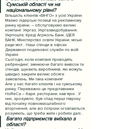
Сумській області чи на 
національному рівні?
Більшість клієнтів «БІНГО» з усієї України. 
Маємо лідерські позиції на рекламному 
ринку країни, – обслуговуємо великі 
компанії: Укргаз, Укргазвидобування, 
Укрпошта, Креді Агріколь Банк, ІДЕЯ 
БАНК, Міністерство освіти України, міські 
ради міст… Наші стенди в офісах 
Державної податкової служби по всій 
Україні.
Сьогодні, коли компанії проводять 
ребрендинг, змінюючи багато вивісок та 
стендів, шукають виробників, які можуть 
швидко закрити великі обсяги 
замовлень. Ми така компанія!
Але у нас багато клієнтів і на сумському 
ринку. Переважно це представники 
HoReCa – бари, ресторани, кав’ярні… У 
них, зрозуміло, був спад перші півроку 
від початку повномасштабного 
вторгнення, але всі потрохи оговтаються, 
розуміють, що треба жити і робити далі…
Багато підприємств виїхало з 
області?