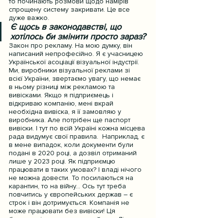
то починають розмови щодо намірів 
спрощену систему закривати. Це все 
дуже важко.
Є щось в законодавстві, що 
хотілось би змінити просто зараз?
Закон про рекламу. На мою думку, він 
написаний непрофесійно. Я є учасницею 
Української асоціації візуальної індустрії. 
Ми, виробники візуальної реклами зі 
всієї України, звертаємо увагу, що немає 
в ньому різниці між рекламою та 
вивісками. Якщо я підприємець і 
відкриваю компанію, мені вкрай 
необхідна вивіска, я її замовляю у 
виробника. Але потрібен ще паспорт 
вивіски. І тут по всій Україні кожна місцева 
рада видумує свої правила.  Наприклад, є 
в мене випадок, коли документи були 
подані в 2020 році, а дозвіл отриманий 
лише у 2023 році. Як підприємцю 
працювати в таких умовах? І владі нічого 
не можна довести. То посилаються на 
карантин, то на війну… Ось тут треба 
повчитись у європейських держав – є 
строк і він дотримується. Компанія не 
може працювати без вивіски! Ця 