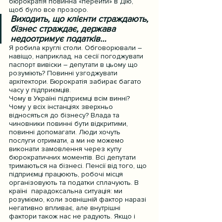
бюрократія повинна «перейти» в Дію, 
щоб було все прозоро.
Виходить, що клієнти страждають, 
бізнес страждає, держава 
недоотримує податків…
Я робила круглі столи. Обговорювали – 
навіщо, наприклад, на сесії погоджувати 
паспорт вивіски – депутати в цьому що 
розуміють? Повинні узгоджувати 
архітектори. Бюрократія забирає багато 
часу у підприємців.
Чому в Україні підприємці всім винні? 
Чому у всіх інстанціях зверхньо 
відносяться до бізнесу? Влада та 
чиновники повинні бути відкритими, 
повинні допомагати. Люди хочуть 
послуги отримати, а ми не можемо 
виконати замовлення через купу 
бюрократичних моментів. Всі депутати 
тримаються на бізнесі. Пенсії від того, що 
підприємці працюють, робочі місця 
організовують та податки сплачують. В 
країні  парадоксальна ситуація: ми 
розуміємо, коли зовнішній фактор наразі 
негативно впливає, але внутрішні 
фактори також нас не радують. Якщо і 