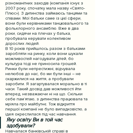
різноманітних заходів (компанія існує з 
2007 року, спочатку мала назву «Свято-
Плюс»). З дитинства займаюсь танцями та 
співами. Мої батьки саме із цієї сфери, 
вони були керівниками танцювального та 
фольклорного ансамблю. Вже в два 
роки, сидячи на плечах у батька, 
пробувала керувати колективом 
дорослих людей.
В 10 років прийшлось разом з батьками 
заробляти на ринку, коли вони шукали 
можливостей нагодувати дітей, бо 
культура тоді не приносила грошей. 
Ринки були непрестижні, відчувала 
нелюбов до нас, бо ми були інші – не 
скаржилися на життя, а пробували 
заробити. Я загартувалася морально в ті 
часи. Такий досвід дав можливості йти 
вперед, незважаючи ні на що. Скільки 
себе пам’ятаю, з дитинства працювала та 
мріяла про майбутнє. Тож відкриття 
першої компанії не було випадковістю, а 
ідея окреслилася під час навчання.
Яку освіту Ви в той час 
здобували?
Навчалася банківській справі в 