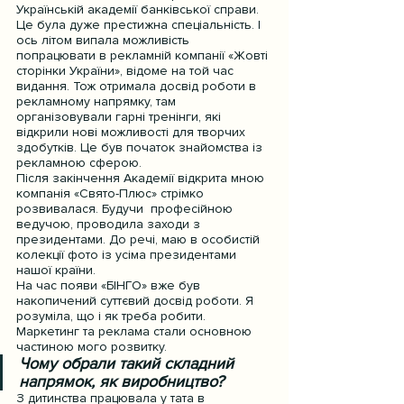
Українській академії банківської справи. 
Це була дуже престижна спеціальність. І 
ось літом випала можливість 
попрацювати в рекламній компанії «Жовті 
сторінки України», відоме на той час 
видання. Тож отримала досвід роботи в 
рекламному напрямку, там 
організовували гарні тренінги, які 
відкрили нові можливості для творчих 
здобутків. Це був початок знайомства із 
рекламною сферою.
Після закінчення Академії відкрита мною 
компанія «Свято-Плюс» стрімко 
розвивалася. Будучи  професійною 
ведучою, проводила заходи з 
президентами. До речі, маю в особистій 
колекції фото із усіма президентами 
нашої країни.
На час появи «БІНГО» вже був 
накопичений суттєвий досвід роботи. Я 
розуміла, що і як треба робити. 
Маркетинг та реклама стали основною 
частиною мого розвитку.
Чому обрали такий складний 
напрямок, як виробництво?
З дитинства працювала у тата в 