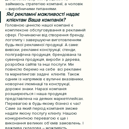
займаюсь стратегією компанії, а чоловік 
– виробничими питаннями.
Які рекламні можливості надає 
клієнтам Ваша компанія?
Головною цінністю нашої компанії є 
комплексне обслуговування в рекламній 
сфері. Починаючи від створення бренду, 
логотипу і завершуючи виготовленням 
будь-якої рекламної продукції. А саме: 
вивіски, рекламні конструкції, стенди, 
поліграфічна продукція, брендована та 
сувенірна продукція, вироби з дерева, 
розробка сайтів та інші послуги. Ми 
повністю беремо на себе  всі рекламні 
та маркетингові задачі  клієнтів. Також 
одним із напрямків є вуличні вказівники, 
новорічні ілюмінації та конструкції,  
дорожні знаки. Наразі компанія 
розширюється і наша продукція 
представлена на деяких маркетплейсах.
Перевагою в будь-якому бізнесі є час!  
Саме за який період компанія зможе 
надати якісну послугу клієнту. Нашою 
конкурентною перевагою є ще і 
виконання великих об’ємів замовлень. І 
важлива складова – можливість 