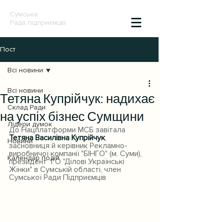
Сумська
Рада підприємців
Пост
Всі новини
Всі новини
Тетяна Купрійчук: надихає
Склад Ради
на успіх бізнес Сумщини
Лідери думок
До Нацплатформи МСБ завітала 
Тетяна Василівна Купрійчук
, 
Новини
засновниця й керівник Рекламно-
виробничої компанії "БІНГО" (м. Суми), 
Календар подій
президент  ГО "Ділові Українські  
Жінки" в Сумській області, член 
Сумської Ради Підприємців