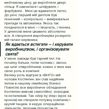
меблевому цеху, де виробляли двері, 
стільці. Я навчилася і шліфувати, і 
фарбувати… Мені це вдавалося легко. 
До речі, перший мій диплом був 
технічний – контрольно – вимірювальні 
прилади та автоматика. Якось так 
поєдналося в мені – і творчість, і техніка. 
У дитинстві мене цікавило абсолютно 
все. А створення виробництва розкрило 
мій талант керівника.
Як вдається встигати – і керувати 
виробництвом, і організовувати 
свята?
У мене завжди був гарний тил. На 
початку батьки, потім чоловік і, звісно, 
ще штат співробітників, кожен з яких має 
свою роль в компанії.
Велику роль відіграє в «БІНГО» мій 
чоловік Костянтин, він став надійним 
тилом в нашому сімейному бізнесі.  
Повністю все виробниче обладнання 
Костянтин вивчав самостійно, знаходив 
та інсталював. Так «step by step» (крок за 
кроком) ми створили потужну компанію і 
крутий тандем, я керую операційною 
діяльністю, творчим процесом та 