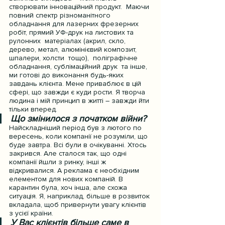
створювати інноваційний продукт.  Маючи 
повний спектр різноманітного 
обладнання для лазерних фрезерних 
робіт, прямий УФ-друк на листових та 
рулонних  матеріалах (акрил, скло, 
дерево, метал, алюмінієвий композит, 
шпалери, холсти  тощо),  поліграфічне 
обладнання, сублімаційний друк  та інше,  
ми готові до виконання будь-яких 
завдань клієнта. Мене приваблює в цій 
сфері, що завжди є куди рости. Я творча 
людина і мій принцип в житті – завжди йти 
тільки вперед.
Що змінилося з початком війни?
Найскладніший період був з лютого по 
вересень, коли компанії не розуміли, що 
буде завтра. Всі були в очікуванні. Хтось 
закрився. Але сталося так, що одні 
компанії йшли з ринку, інші ж 
відкривалися. А реклама є необхідним 
елементом для нових компаній. В 
карантин була, хоч інша, але схожа 
ситуація. Я, наприклад, більше в розвиток 
вкладала, щоб привернути увагу клієнтів 
з усієї країни.
У Вас клієнтів більше саме в 