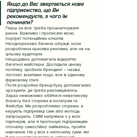
Якщо до Вас звертається нове 
підприємство, що Ви 
рекомендуєте, з чого їм 
починати?
Перш за все, треба проаналізувати 
ринок. Важливо і прописати місію, 
портрет потенційних клієнтів. 
Неодноразово бачила ситуації, коли 
розроблена красива реклама, але не на 
цільову аудиторію.
Нещодавно допомагала відкриттю 
багетної майстерні. Дослідили цінову 
політику, зробили брендинг – назва, 
логотип, візитівки тощо, все в єдиному 
фірмовому стилі.
Після розробки бренд-буку допомагаємо 
зрозуміти, де треба рекламуватись. 
Зараз неможливо обійтися невеликому 
бізнесу без сторінки в Інстаграм та 
Фейсбук. Ми розробляємо сторінки, а 
керують підприємці самі або молодь 
запрошують. СММ напрямок є у моїх 
партнерів, але я пропоную підприємцям 
спочатку самостійно займатись, пройти 
навчання. Не у всіх є напочатку суми, які 