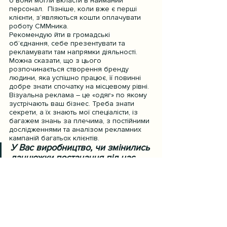
б вони могли вкласти в найманий 
персонал.  Пізніше, коли вже є перші 
клієнти, з’являються кошти оплачувати 
роботу СММника.
Рекомендую йти в громадські 
об’єднання, себе презентувати та 
рекламувати там напрямки діяльності. 
Можна сказати, що з цього 
розпочинається створення бренду 
людини, яка успішно працює, її повинні 
добре знати спочатку на місцевому рівні.
Візуальна реклама – це «одяг» по якому 
зустрічають ваш бізнес. Треба знати 
секрети, а їх знають мої спеціалісти, із 
багажем знань за плечима, з постійними 
дослідженнями та аналізом рекламних 
кампаній багатьох клієнтів.
У Вас виробництво, чи змінились 
ланцюжки постачання під час 
війни?
Спочатку було важко, матеріали 
закінчувались на складах. Будь-що було 
проблематично поставити. Але деякі 
компанії-постачальники швидко 
перелаштувались, по іншим напрямкам 
відшукали нових. Зараз ситуація в нормі, 