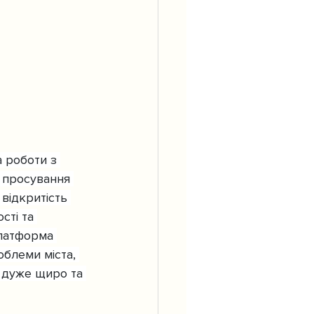
 роботи з 
 просування 
відкритість 
ті та 
платформа 
облеми міста, 
 дуже щиро та 