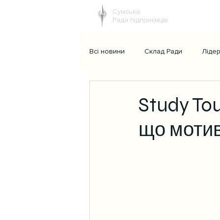
Сумська
Рада підприємців
Всі новини
Склад Ради
Ліде
Study To
що мотив