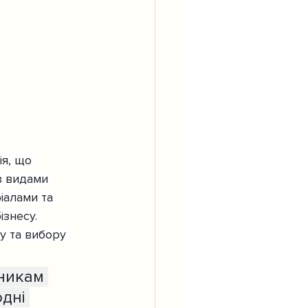
я, що 
з видами 
іалами та 
знесу. 
у та вибору 
никам 
дні 