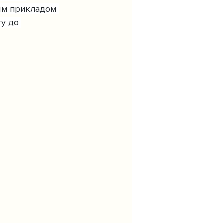
оїм прикладом 
гу до 