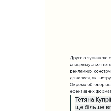
Другою зупинкою с
спеціалізується на 
рекламних конструк
дізналися, які інс
Окремо обговорювал
ефективних форматі
Тетяна Купрі
ще більше вп