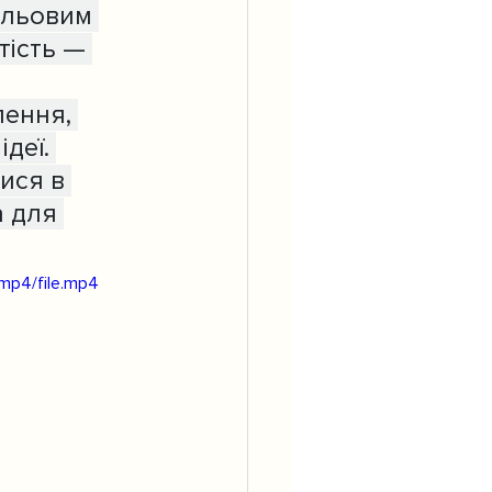
ільовим 
тість — 
ення, 
деї. 
ися в 
 для 
mp4/file.mp4