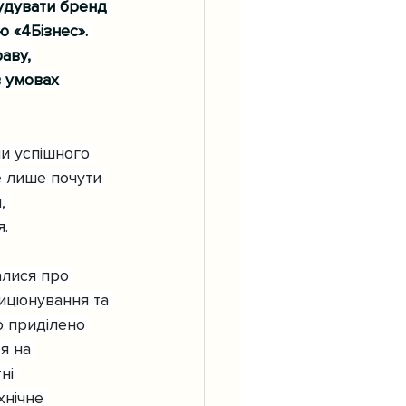
будувати бренд 
 «4Бізнес». 
аву, 
 умовах 
и успішного 
е лише почути 
, 
я.
алися про 
ціонування та 
 приділено 
я на 
ні 
нічне 