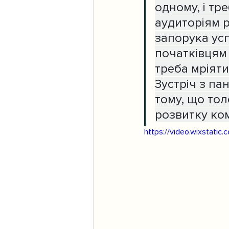
одному, і тр
аудиторіям р
запорука усп
початківцям 
треба мріяти
Зустріч з па
тому, що тол
розвитку ком
https://video.wixstat