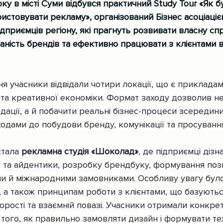
ку в місті Суми відбувся практичний Study Tour «Як 
стовувати рекламу», організований Бізнес асоціацією
ідприємців регіону, які прагнуть розвивати власну спр
аність брендів та ефективно працювати з клієнтами в
я учасники відвідали чотири локації, що є прикладам
 та креативної економіки. Формат заходу дозволив н
ації, а й побачити реальні бізнес-процеси зсередини
ходами до побудови бренду, комунікації та просуванн
тала 
рекламна студія «Шоколад»
, де підприємці дізн
 та айдентики, розробку брендбуку, формування пози
и й міжнародними замовниками. Особливу увагу було
 а також принципам роботи з клієнтами, що базуютьс
орості та взаємній повазі. Учасники отримали конкрет
того, як правильно замовляти дизайн і формувати тех