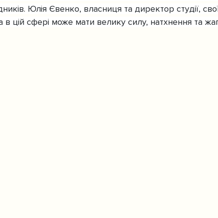
ників. Юлія Євенко, власниця та директор студії, св
а в цій сфері може мати велику силу, натхнення та жа