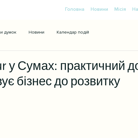
Головна
Новини
Місія
На
ри думок
Новини
Календар подій
ur у Сумах: практичний до
ує бізнес до розвитку