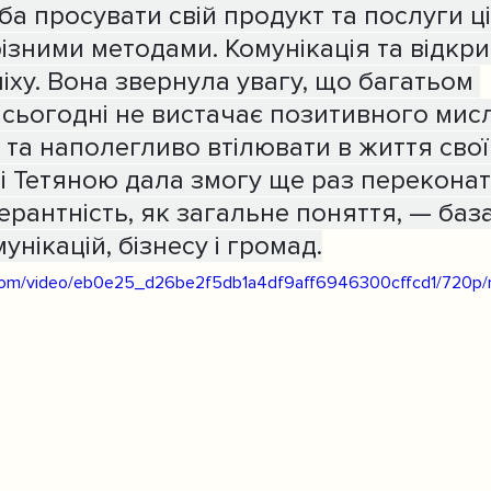
еба просувати свій продукт та послуги ц
ізними методами. Комунікація та відкри
іху. Вона звернула увагу, що багатьом 
сьогодні не вистачає позитивного мисл
 та наполегливо втілювати в життя свої і
ні Тетяною дала змогу ще раз переконат
ерантність, як загальне поняття, — база
унікацій, бізнесу і громад.
ic.com/video/eb0e25_d26be2f5db1a4df9aff6946300cffcd1/720p/