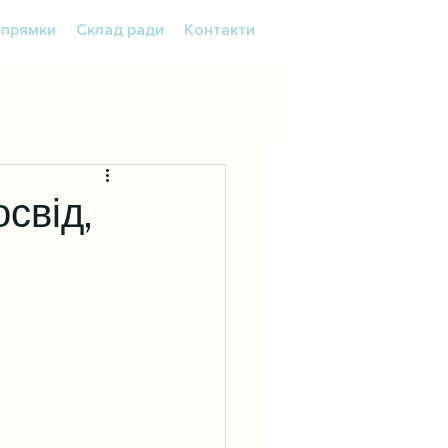
прямки
Склад ради
Контакти
свід,