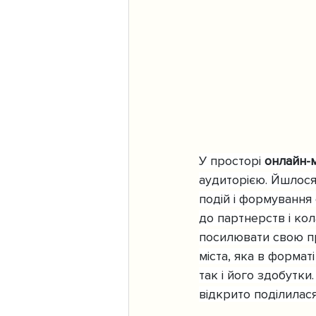
У просторі 
онлайн-
аудиторією. Йшлося
подій і формування
до партнерств і ко
посилювати свою пр
міста, яка в формат
так і його здобутки.
відкрито поділилас