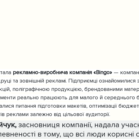
тала 
рекламно-виробнича компанія «Bingo»
 — компані
друці та зовнішній рекламі. Підприємці ознайомилися 
цій, поліграфічною продукцією, брендованими матер
трументи реально працюють для малого й середнього бі
ися питання підготовки макетів, оптимізації бюджет
в реклами залежно від цільової аудиторії.
йчук,
 засновниця компанії, надала учас
евненості в тому, що всі люди корисні о