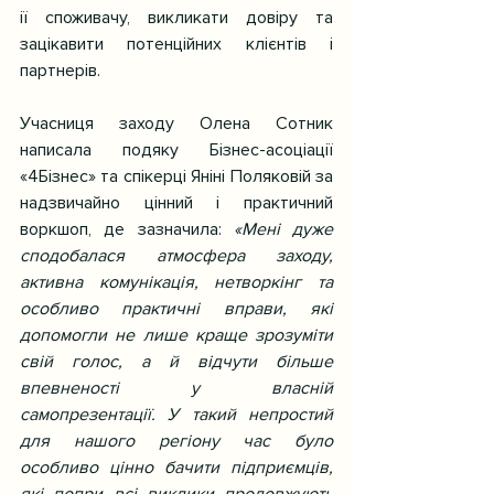
ії споживачу, викликати довіру та 
зацікавити потенційних клієнтів і 
партнерів.
Учасниця заходу Олена Сотник 
написала подяку Бізнес-асоціації 
«4Бізнес» та спікерці Яніні Поляковій за 
надзвичайно цінний і практичний 
воркшоп, де зазначила: 
«Мені дуже 
сподобалася атмосфера заходу, 
активна комунікація, нетворкінг та 
особливо практичні вправи, які 
допомогли не лише краще зрозуміти 
свій голос, а й відчути більше 
впевненості у власній 
самопрезентації. У такий непростий 
для нашого регіону час було 
особливо цінно бачити підприємців, 
які попри всі виклики продовжують 