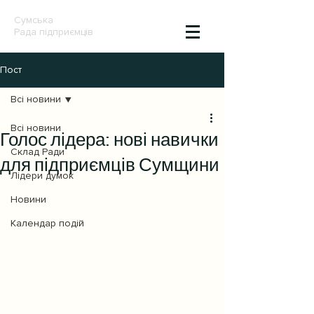
Сумська
Рада підприємців
Пост
Всі новини
Всі новини
Голос лідера: нові навички
Склад Ради
для підприємців Сумщини
Лідери думок
Новини
Календар подій