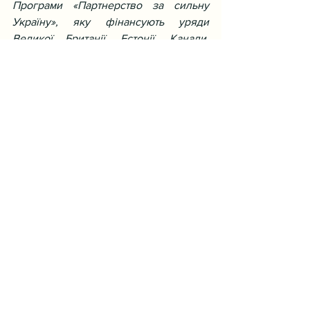
Програми «Партнерство за сильну 
Україну», яку фінансують уряди 
Великої Британії, Естонії, Канади, 
Норвегії, Фінляндії, Швейцарії та 
Швеції.
Новини
Останні пости
Дивитися всі