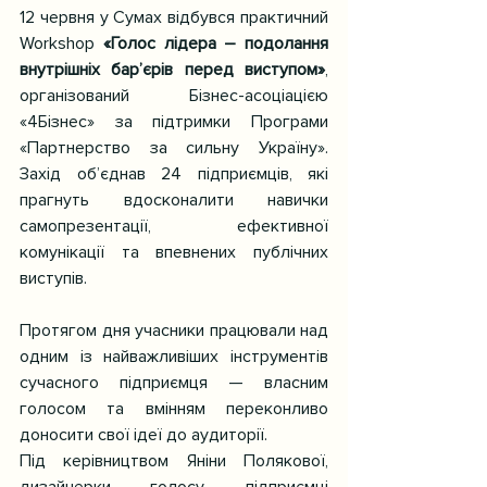
12 червня у Сумах відбувся практичний 
Workshop 
«Голос лідера – подолання 
внутрішніх бар’єрів перед виступом»
, 
організований Бізнес-асоціацією 
«4Бізнес» за підтримки Програми 
«Партнерство за сильну Україну». 
Захід об’єднав 24 підприємців, які 
прагнуть вдосконалити навички 
самопрезентації, ефективної 
комунікації та впевнених публічних 
виступів.
Протягом дня учасники працювали над 
одним із найважливіших інструментів 
сучасного підприємця — власним 
голосом та вмінням переконливо 
доносити свої ідеї до аудиторії.
Під керівництвом Яніни Полякової, 
дизайнерки голосу, підприємці 