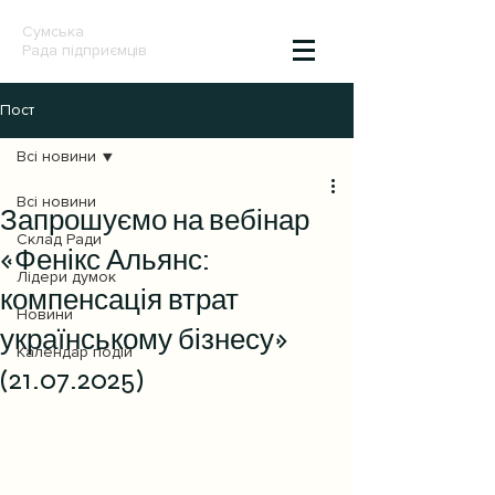
Сумська
Рада підприємців
Пост
Всі новини
Всі новини
Запрошуємо на вебінар
Склад Ради
«Фенікс Альянс:
Лідери думок
компенсація втрат
Новини
українському бізнесу»
Календар подій
(21.07.2025)