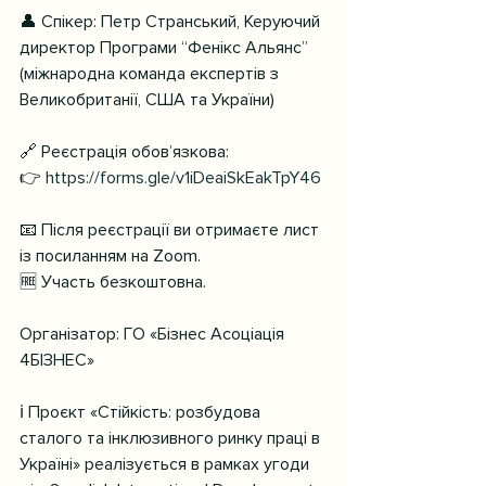
👤 Спікер: Петр Странський, Керуючий 
директор Програми “Фенікс Альянс” 
(міжнародна команда експертів з 
Великобританії, США та України)
🔗 Реєстрація обовʼязкова:
👉 
https://forms.gle/v1iDeaiSkEakTpY46
📧 Після реєстрації ви отримаєте лист 
із посиланням на Zoom.
🆓 Участь безкоштовна.
Організатор: ГО «Бізнес Асоціація 
4БІЗНЕС»
ℹ️ Проєкт «Стійкість: розбудова 
сталого та інклюзивного ринку праці в 
Україні» реалізується в рамках угоди 