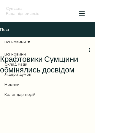
Сумська
Рада підприємців
Пост
Всі новини
Всі новини
Крафтовики Сумщини
Склад Ради
обмінялись досвідом
Лідери думок
Новини
Календар подій