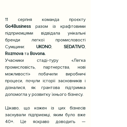
11 серпня команда проєкту 
Go4Business
 разом із крафтовими 
підприємцями відвідала унікальні 
бренди легкої промисловості 
Сумщини: 
UKONO
, 
SEDATIVO
, 
Rozmova
 та 
Bovona.
Учасники стаді-туру «Легка 
промисловість, партнерства, нові 
можливості» побачили виробничі 
процеси, почули історії засновників і 
дізналися, як грантова підтримка 
допомогла у розвитку їхнього бізнесу.
Цікаво, що кожен із цих бізнесів 
заснували підприємці, яким було вже 
40+. Це яскраво доводить — 