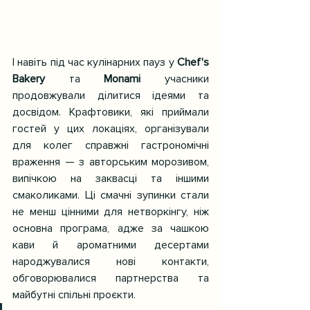
І навіть під час кулінарних пауз у 
Chef's 
Bakery
 та 
Monami
 учасники 
продовжували ділитися ідеями та 
досвідом. Крафтовики, які приймали 
гостей у цих локаціях, організували 
для колег справжні гастрономічні 
враження — з авторським морозивом, 
випічкою на заквасці та іншими 
смаколиками. Ці смачні зупинки стали 
не менш цінними для нетворкінгу, ніж 
основна програма, адже за чашкою 
кави й ароматними десертами 
народжувалися нові контакти, 
обговорювалися партнерства та 
майбутні спільні проєкти.