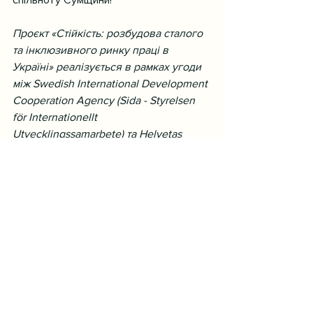
спільноту Сумщини!
Проєкт «Стійкість: розбудова сталого 
та інклюзивного ринку праці в 
Україні» реалізується в рамках угоди 
між Swedish International Development 
Cooperation Agency (Sida - Styrelsen 
för Internationellt 
Utvecklingssamarbete) та Helvetas 
Swiss Intercooperation (Helvetas 
Ukraine) за підтримки Швеції.
Відповідальність за зміст матеріалу 
несе ГО «Бізнес-асоціація 4Бізнес». 
Всі заяви та думки, висловлені в 
даному матеріалі, є точкою зору 
авторів і не обов'язково 
відображають офіційну позицію 
уряду Швеції, Шведського Агентства 