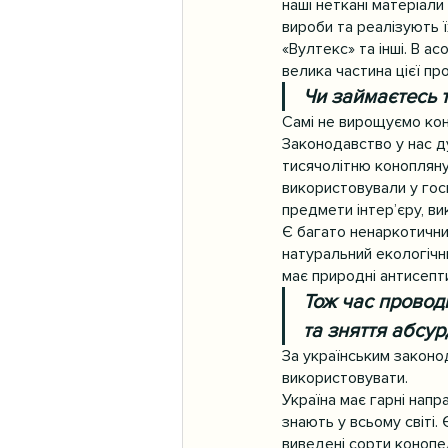
наші неткані матеріали
вироби та реалізують ї
«Вултекс» та інші. В а
велика частина цієї пр
Чи займаєтесь 
Самі не вирощуємо кон
Законодавство у нас д
тисячолітню конопляну 
використовували у госп
предмети інтер’єру, ви
Є багато ненаркотичних
натуральний екологічни
має природні антисепти
Тож час провод
та зняття абсу
За українським законо
використовувати.
Україна має гарні напр
знають у всьому світі.
виведені сорти конопел