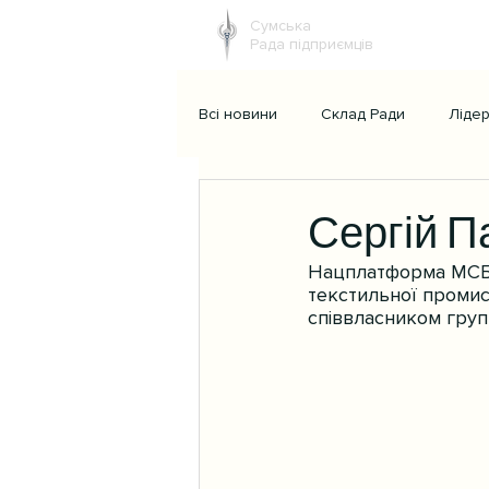
Сумська
Рада підприємців
Всі новини
Склад Ради
Ліде
Сергій П
Нацплатформа МСБ з
текстильної промис
співвласником груп