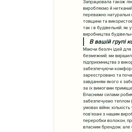
Запрацювала також ліні
виробляємо й нетканий
переважно натуральні в
товщини та використову
так і в будівельній, я
виробництва будівель
В вашій групі к
Маючи безліч ідей для
безмежний, ми вирішил
підприємництва з викор
забезпечуючи комфортн
зареєстровано та поча
завданням якого є заб
за їх вимогами приміще
Власними силами робим
забезпечуємо теплом (в
умовах війни, кількіст
пов’язані з нашим вир
переробки волокон, пря
власним брендом, але 