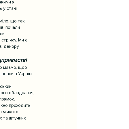
якими я 
 у стані 
іло, що такі 
в, почали 
ли.
стрічку. Ми є 
і декору, 
дприємстві
о маємо, щоб 
вовни в Україні 
вський 
шого обладнання, 
прямок. 
окно проходить 
 м’якого 
х та штучних 