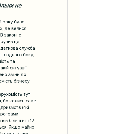
ільки не 
2 року було 
х, де велися 
В законі є 
ручив це  
податкова служба 
 з одного боку, 
ість та 
кій ситуації 
ено зміни до 
мість бізнесу 
ерухомість тут 
, бо колись саме 
приємств (які 
програми 
ів більш ніш 12 
ться. Якщо майно 
 бюджет, яким 