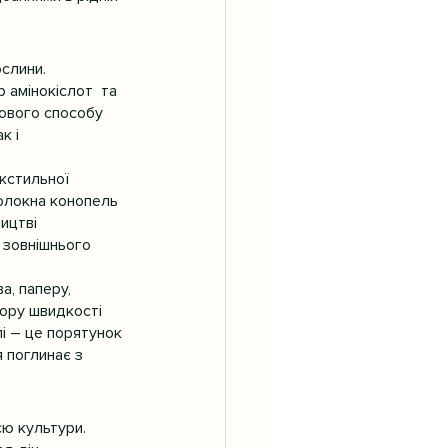
ослини.
 амінокіслот  та 
рового способу 
к і 
кстильної 
Волокна конопель 
ицтві 
 зовнішнього 
а, паперу, 
зору швидкості 
і – це порятунок 
 поглинає з 
ю культури. 