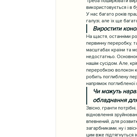
Треба поширювати виро
використовується і в 
У нас багато років пра
галузі, але їх ще бага
Виростити коноп
На щастя, останніми ро
первинну переробку, т
масштабах країни та м
недостатньо. Основною 
нашім сусідом. Але, кр
переробкою волокон кон
робить поглиблену пер
напрямок поглибленої 
Чи можуть нара
обладнання для
Звісно, гранти потрібн
відновлення зруйновано
впевнений, для розвитк
загарбниками, ну і зві
цим вже підтягнуться ін