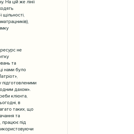
 На цій же лінії 
ходять 
 щільності, 
матрацників), 
ямку 
 ресурс не 
итку 
вань та 
ці нами було 
атріот», 
у підготовленими 
 одним дахом».
еби клієнта, 
огодні, в 
багато таких, що 
ачання та 
, працює під 
 використовуючи 