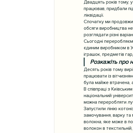
Двадцять років тому, у
працював, придбали пі
ліквідації.
Спочатку ми продовжил
обсяги виробництва не 
розглядати різні варіа
Сьогодні переробляємо 
єдиним виробником в Ук
іграшок, предметів гар
Розкажіть про 
Десять років тому вир
працювати із вітчизнян
була майже втрачена, а
В співпраці з Київськи
національний університ
можна переробляти луб
Запустили лінію котоні
замочування, варку та
волокна, яке може в п
волокон в текстильній,