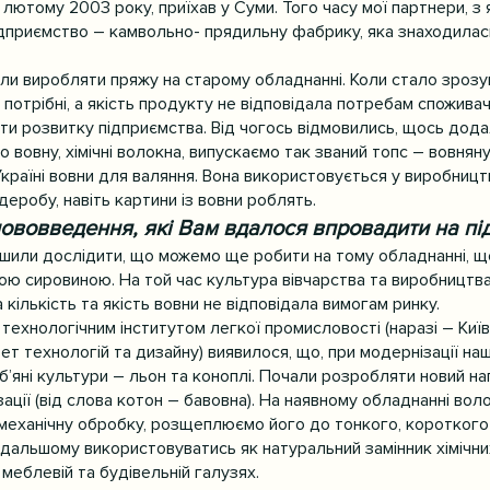
 лютому 2003 року, приїхав у Суми. Того часу мої партнери, з 
дприємство – камвольно- прядильну фабрику, яка знаходилась
и виробляти пряжу на старому обладнанні. Коли стало зрозум
потрібні, а якість продукту не відповідала потребам споживачі
нти розвитку підприємства. Від чогось відмовились, щось дода
вовну, хімічні волокна, випускаємо так званий топс – вовняну 
раїні вовни для валяння. Вона використовується у виробництв
деробу, навіть картини із вовни роблять.
нововведення, які Вам вдалося впровадити на пі
ішили дослідити, що можемо ще робити на тому обладнанні, щ
ою сировиною. На той час культура вівчарства та виробництва 
 кількість та якість вовни не відповідала вимогам ринку.
м технологічним інститутом легкої промисловості (наразі – Киї
ет технологій та дизайну) виявилося, що, при модернізації на
’яні культури – льон та коноплі. Почали розробляти новий на
зації (від слова котон – бавовна). На наявному обладнанні вол
 механічну обробку, розщеплюємо його до тонкого, короткого і
одальшому використовуватись як натуральний замінник хімічни
 меблевій та будівельній галузях.