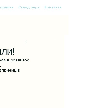
прямки
Склад ради
Контакти
или!
ала в розвиток 
, 
дприємців