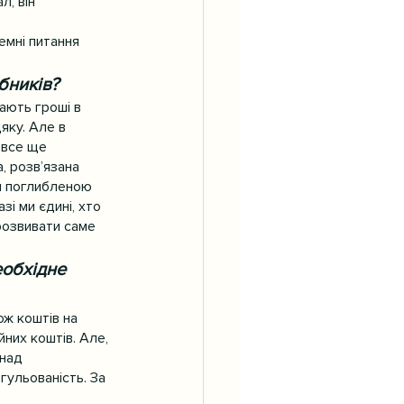
, він 
емні питання 
бників?
ають гроші в 
яку. Але в 
 все ще 
, розв’язана 
ся поглибленою 
і ми єдині, хто 
розвивати саме 
еобхідне 
ож коштів на 
них коштів. Але, 
над 
гульованість. За 