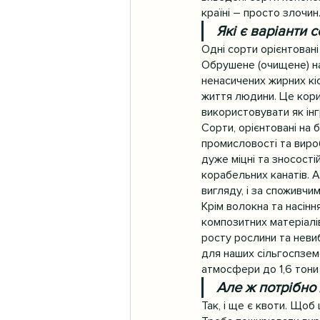
країні – просто злочин
Які є варіанти 
Одні сорти орієнтовані
Обрушене (очищене) нас
ненасичених жирних кіс
життя людини. Це корис
використовувати як ін
Сорти, орієнтовані на
промисловості та вироб
дуже міцні та зносості
корабельних канатів. А
вигляду, і за споживчи
Крім волокна та насінн
композитних матеріалів
росту рослини та невиб
для наших сільгоспземе
атмосфери до 1,6 тони
Але ж потрібно
Так, і ще є квоти. Що