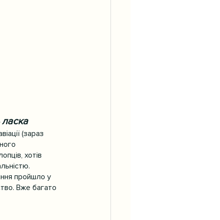
 ласка
віації (зараз 
ного 
опців, хотів 
альністю.
ання пройшло у 
тво. Вже багато 