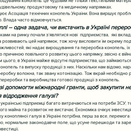
щування конопель: це чудовий не тільки текстильний матеріал
будівельному, продуктовому та медичному напрямках.
цює Асоціація технічних конопель України. Вона вирішує пробл
то. Влада часто відмовчується.
лі – одна задача, чи вистачить в Україні переро
ками на ринку почали з’являтися нові  підприємства,  які вклад
а розвивають цей напрямок, тож хочу висловити їм окрему под
ожливостей, які надає вирощування та переробка конопель, їх
причиною повільного розвитку цього напрямку, звісно є війна
ім цього, в Україні майже відсутні підприємства, що займають
опель та випуску продукції з них. Наскільки нам відомо, нараз
еробку волокна, так звану котонізацію. Тож вкрай необхідно 
переробки та виробництва готової продукції з конопель.
зі допомогти міжнародні гранти, щоб закупити н
 відродження галузі?
і, українські підприємці багато витрачаються на потреби ЗСУ, т
го майна та розвиток не вистачає. Економіка очікує інвестицій
у конопляної галузі в Україні потрібна, перш за все, перемога 
сно, нормальне законодавче поле, що усуне перешкоди та заре
вестиції.