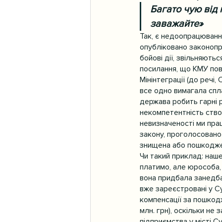
Багато чую від 
заважайте»
Так, є недоопрацюванн
опубліковано законопро
бойові дії, звільняютьс
посилання, що КМУ пов
Мінінтеграції (до речі
все одно вимагала спла
держава робить гарні р
некомпетентність створю
невизначеності ми пра
закону, проголосовано
знищена або пошкоджен
Чи такий приклад: наше
платимо, але юрособа, 
вона придбала занедбан
вже зареєстровані у Су
компенсації за пошкодж
млн. грн), оскільки не
підприємства у місті 