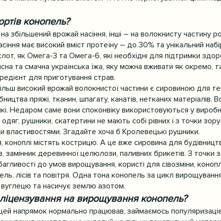
.
сортів конопель?
 на збільшений врожай насіння, інші – на волокнисту частину р
іння має високий вміст протеїну – до 30% та унікальний набір
лот, як Омега-3 та Омега-6, які необхідні для підтримки здо
на та смачна українська їжа, яку можна вживати як окремо, та
гредієнт для приготування страв.
 більш високий врожай волокнистої частини є сировиною для те
ництва пряжі, тканин, шпагату, канатів, нетканих матеріалів. 
йкі. Недаром саме вони споконвіку використовуються у виробн
 одяг, рушники, скатертини не мають собі рівних і з точки зору
ми властивостями. Згадайте хоча б Кролевецькі рушники.
я, коноплі містять кострицю. А це вже сировина для будівництв
, замінник деревинної целюлози, паливних брикетів. З точки 
агливості до умов вирощування, користі для сівозміни, конопл
ль, лісів та повітря. Одна тона конопель за цикл вирощування
 вуглецю та насичує землю азотом.
 ліцензування на вирощування конопель?
б цей напрямок нормально працював, займаємось популяризаціє