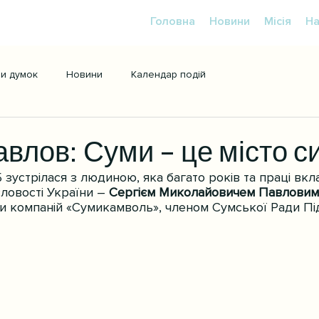
Головна
Новини
Місія
На
ри думок
Новини
Календар подій
авлов: Суми – це місто с
устрілася з людиною, яка багато років та праці вкл
ловості України – 
Сергієм Миколайовичем Павловим
и компаній «Сумикамволь», членом Сумської Ради Пі