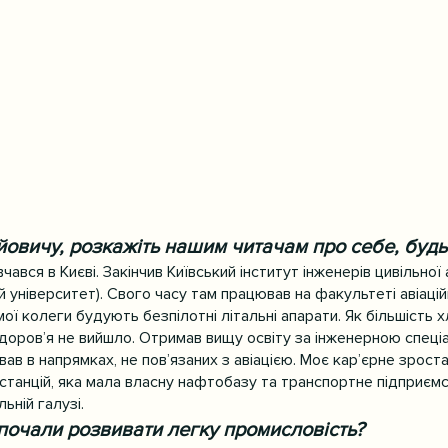
овичу, розкажіть нашим читачам про себе, будь
чався в Києві. Закінчив Київський інститут інженерів цивільної а
й університет). Свого часу там працював на факультеті авіацій
ої колеги будують безпілотні літальні апарати. Як більшість хл
здоров’я не вийшло. Отримав вищу освіту за інженерною спеці
ав в напрямках, не пов’язаних з авіацією. Моє кар’єрне зрост
станцій, яка мала власну нафтобазу та транспортне підприємс
ьній галузі.
 почали розвивати легку промисловість?