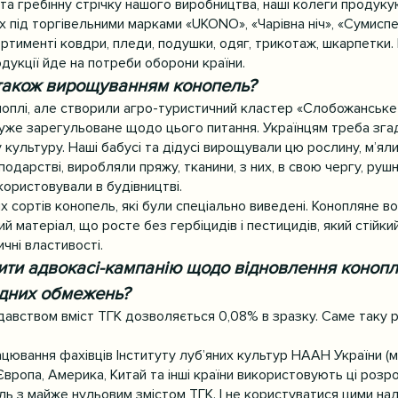
 та гребінну стрічку нашого виробництва, наші колеги продуку
х під торгівельними марками «UKONO», «Чарівна ніч», «Сумиспе
сортименті ковдри, пледи, подушки, одяг, трикотаж, шкарпетки. 
одукції йде на потреби оборони країни.
також вирощуванням конопель?
оплі, але створили агро-туристичний кластер «Слобожанське
уже зарегульоване щодо цього питання. Українцям треба зга
культуру. Наші бабусі та дідусі вирощували цю рослину, м’яли
одарстві, виробляли пряжу, тканини, з них, в свою чергу, рушни
користовували в будівництві.
 сортів конопель, які були спеціально виведені. Конопляне во
й матеріал, що росте без гербіцидів і пестицидів, який стійкий
чні властивості.
ити адвокасі-кампанію щодо відновлення конопля
рдних обмежень?
давством вміст ТГК дозволяється 0,08% в зразку. Саме таку 
ацювання фахівців Інституту луб’яних культур НААН України (м. 
 Європа, Америка, Китай та інші країни використовують ці розро
ь з майже нульовим змістом ТГК. І не користуватися цими над