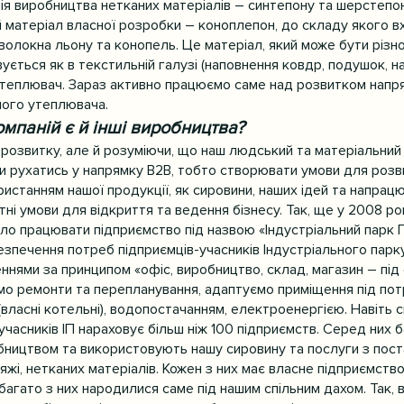
я виробництва нетканих матеріалів – синтепону та шерстепону.
 матеріал власної розробки – коноплепон, до складу якого в
олокна льону та конопель. Це матеріал, який може бути різної
ється як в текстильній галузі (наповнення ковдр, подушок, на
к утеплювач. Зараз активно працюємо саме над розвитком напр
ного утеплювача.
омпаній є й інші виробництва?
 розвитку, але й розуміючи, що наш людський та матеріальний
и рухатись у напрямку В2В, тобто створювати умови для розв
истанням нашої продукції, як сировини, наших ідей та напрацю
і умови для відкриття та ведення бізнесу. Так, ще у 2008 ро
ло працювати підприємство під назвою «Індустріальний парк П
езпечення потреб підприємців-учасників Індустріального парк
ннями за принципом «офіс, виробництво, склад, магазин – під
о ремонти та перепланування, адаптуємо приміщення під потр
ласні котельні), водопостачанням, електроенергією. Навіть сь
ь учасників ІП нараховує більш ніж 100 підприємств. Серед них 
обництвом та використовують нашу сировину та послуги з пост
жі, нетканих матеріалів. Кожен з них має власне підприємство
багато з них народилися саме під нашим спільним дахом. Так,