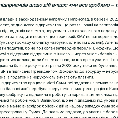
підприємців щодо дій влади: «ми все зробимо – т
я влади в законодавчому напрямку. Наприклад, в березні 202
ект, згідно якого підприємства, що розташовані на територія
я від податків на землю, нерухомість та екологічного податку. 
инен затвердити перелік цих територій. КМУ не затвердив, до
, Сумську громаду спочатку «забули», але потім додали). Але 
ти податків, бо не той орган затвердив перелік. Виходить, що,
ечі з підтримки підприємців, з іншого – через чиюсь бездіяльн
ється колапс, коли бізнес не знає, на що орієнтуватись. І в та
цювали більше року – до травня 2023 року, поки не було внес
 ВР та підписано Президентом. Доходило до абсурду – нерухо
а, а податок на нерухомість вимагають платити.
 підприємство працює в місті Суми, всі податки на землю та н
на балансі якої перебуває нерухомість, має реєстрацію в Києві
у фабрику та відновила її роботу, створивши ще декілька під
мах) та робочі місця. Виявилося, що не підпадаємо під умови 
ене майно внаслідок бойових дій (в нашому випадку сума збитк
 зареєстровані у Сумах. Де платимо податки, до уваги не бере
Суми постраждало від вторгнення, податки платимо в місцевий