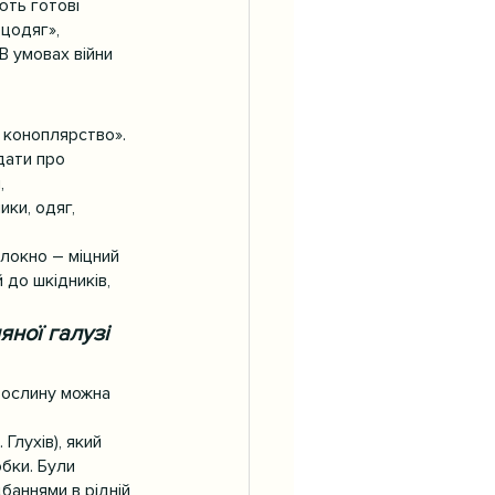
ють готові 
цодяг», 
В умовах війни 
 коноплярство». 
дати про 
, 
ки, одяг, 
локно – міцний 
 до шкідників, 
ної галузі 
рослину можна 
Глухів), який 
бки. Були 
баннями в рідній 