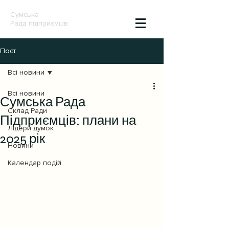
Сумська
Рада підприємців
Пост
Всі новини
Всі новини
Сумська Рада
Склад Ради
Підприємців: плани на
Лідери думок
2025 рік
Новини
Календар подій