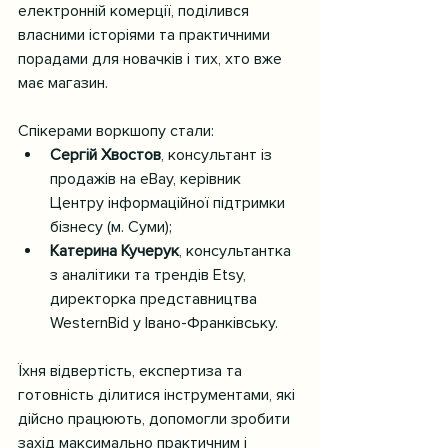
електронній комерції, поділився 
власними історіями та практичними 
порадами для новачків і тих, хто вже 
має магазин.
Спікерами воркшопу стали:
Сергій Хвостов
, консультант із 
продажів на eBay, керівник 
Центру інформаційної підтримки 
бізнесу (м. Суми);
Катерина Кучерук
, консультантка 
з аналітики та трендів Etsy, 
директорка представництва 
WesternBid у Івано-Франківську.
Їхня відвертість, експертиза та 
готовність ділитися інструментами, які 
дійсно працюють, допомогли зробити 
захід максимально практичним і 