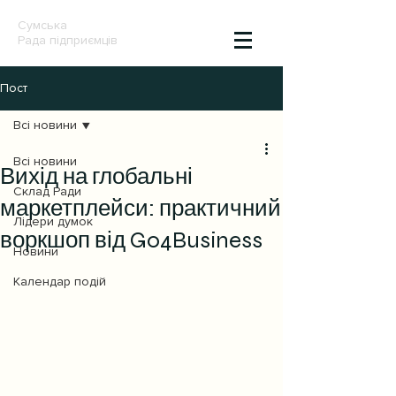
Сумська
Рада підприємців
Пост
Всі новини
Всі новини
Вихід на глобальні
Склад Ради
маркетплейси: практичний
Лідери думок
воркшоп від Go4Business
Новини
Календар подій