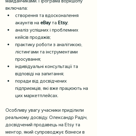
майданчиками. Програма воркшопу 
включала:
створення та вдосконалення 
акаунтів на 
eBay
 та 
Etsy
;
аналіз успішних і проблемних 
кейсів продажів;
практику роботи з аналітикою, 
лістингами та інструментами 
просування;
індивідуальні консультації та 
відповіді на запитання;
поради від досвідчених 
підприємців, які вже працюють на 
цих маркетплейсах.
Особливу увагу учасники приділили 
реальному досвіду. Олександр Радіч, 
досвідчений продавець на Etsy та 
ментор, який супроводжує бізнеси в 